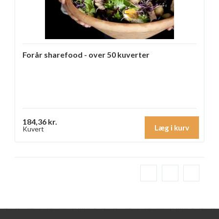
Forår sharefood - over 50 kuverter
184,36 kr.
Læg i kurv
Kuvert
1
2
»