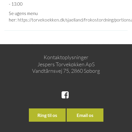
- 13.00
Se ugens menu
her:
https://torvekoekken.dk/sjaelland/frokostordning/portions
Kontaktoplysninger
Jespers Torvekøkken ApS
Vandtårnsvej 75, 2860 Søborg
Ring til os
Email os